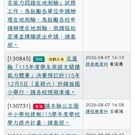
言能力認證在地測驗」試務
工作，為鼓勵各單位申請辦
理在地測驗，為鼓勵各校申
請辦理在地測驗，敬請協助
宣導並踴躍提出申請，請查
照。
2026-08-07 16:10
[130845]
花蓮
提醒
活動公告
終身教育科
黃淑惠
縣「115年度學生英語文閱讀
能力競賽」決賽預訂於115年
12月5日（星期六）於鑄強國
小舉行，請各校預做準備。
2026-08-07 16:08
[130731]
請本縣公立國
催填
課程教學科
王碩鴻
中小學校提報115學年度學校
學力提升計畫，請查照。