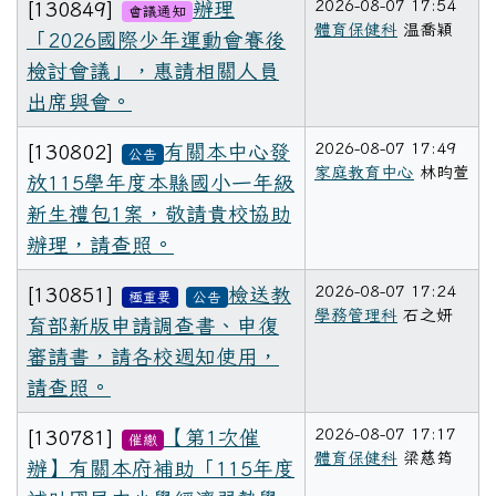
2026-08-07 17:54
[130849]
辦理
會議通知
體育保健科
温喬穎
「2026國際少年運動會賽後
檢討會議」，惠請相關人員
出席與會。
2026-08-07 17:49
[130802]
有關本中心發
公告
家庭教育中心
林昀萱
放115學年度本縣國小一年級
新生禮包1案，敬請貴校協助
辦理，請查照。
2026-08-07 17:24
[130851]
檢送教
極重要
公告
學務管理科
石之妍
育部新版申請調查書、申復
審請書，請各校週知使用，
請查照。
2026-08-07 17:17
[130781]
【第1次催
催繳
體育保健科
梁慈筠
辦】有關本府補助「115年度