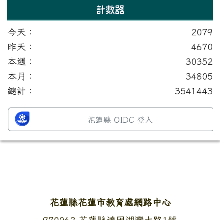
計數器
今天：
2079
昨天：
4670
本週：
30352
本月：
34805
總計：
3541443
花蓮縣 OIDC 登入
頁尾區域內容
花蓮縣花蓮市教育處網路中心
地址：
970062 花蓮縣達固湖灣大路1號