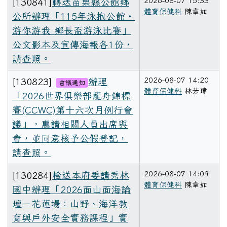
2026-08-07 15:33
[130841]
轉送苗栗縣公館鄉
體育保健科
陳韋如
公所辦理「115年泳抱公館・
游你游我 鄉長盃游泳比賽」
公文影本及宣傳海報各1份，
請查照。
2026-08-07 14:20
[130823]
辦理
會議通知
體育保健科
林芳瑋
「2026世界俱樂部龍舟錦標
賽(CCWC)第十六次月例行會
議」，惠請相關人員出席與
會，並同意核予公假登記，
請查照。
2026-08-07 14:09
[130284]
檢送本府委請秀林
體育保健科
陳韋如
國中辦理「2026面山面海論
壇－花蓮場：山野、海洋教
育與戶外安全實務課程」實