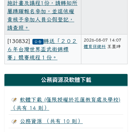
施計畫及議程1份，請轉知所
屬踴躍報名參加，並逕依權
責核予參加人員公假登記，
請查照。
2026-08-07 14:07
[130832]
轉送「２０２
公告
體育保健科
王昱珅
６年台灣世界盃武術錦標
賽」競賽規程１份。
下中區域內容
公務資源及軟體下載
軟體下載 (僅限授權於花蓮教育處及學校)
（共有 14 則）
公務資源 （共有 10 則）