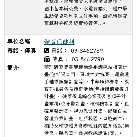
用標準、學校閒置未用設備資源整合、
國小基本辦公費、水電費編列、體中學
生助學貸款利息支付事項、設施科經費
預算數分配及經費控管等..。
單位名稱
體育保健科
電話、傳真
電話： 03-8462789
傳真： 03-8462790
辦理體育署基層運動選手訓練站相關計
簡介
畫(包括資本門、區域性對抗賽、運動選
手輔導照顧計畫等)、中華職棒賽事、教
育部推展各項體育活動(包括體適能提升
計畫)、.健康促進綜合業務及各項子計
畫業務(校牙醫計畫、檳榔防制計畫、正
確用藥計畫、視力保健計畫、健康自主
管理方案計畫、無菸校園、口腔衛生)、
補助及輔導體育會辦理縣內體育活動(樂
活盃、縣長盃、裁判教練講習)等..。