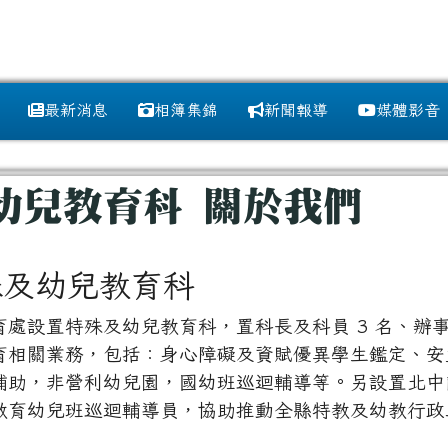
訊網
最新消息
相簿集錦
新聞報導
媒體影音
域
幼兒教育科 關於我們
殊及幼兒教育科
處設置特殊及幼兒教育科，置科長及科員 3 名、辦事員
育相關業務，包括：身心障礙及資賦優異學生鑑定、安
補助，非營利幼兒園，國幼班巡迴輔導等。另設置北中
教育幼兒班巡迴輔導員，協助推動全縣特教及幼教行政