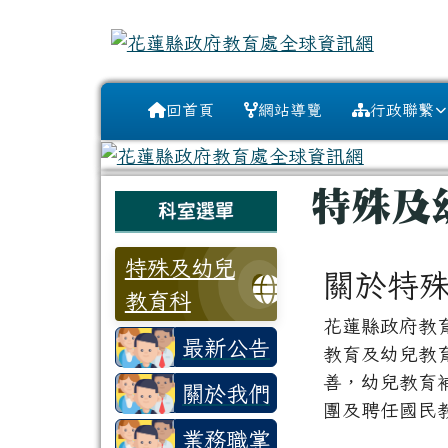
花蓮縣政府教育處全球資
跳至主內容區
導覽列
回首頁
網站導覽
行政聯繫
頁尾區域
主內容區
特殊及
左邊區域內容
科室選單
特殊及幼兒
關於特
教育科
花蓮縣政府教育
最新公告
教育及幼兒教
善，幼兒教育
關於我們
團及聘任國民
業務職掌