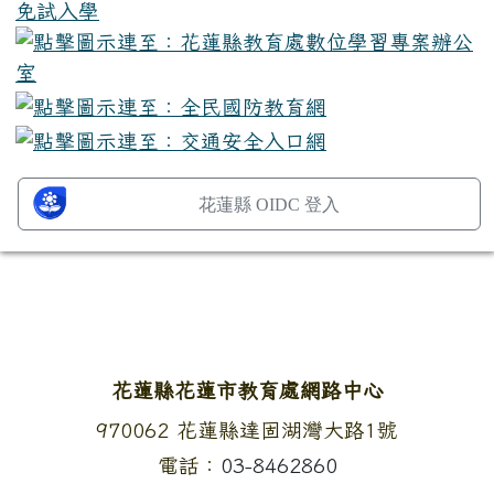
花蓮縣 OIDC 登入
頁尾區域內容
花蓮縣花蓮市教育處網路中心
地址：
970062 花蓮縣達固湖灣大路1號
電話：
03-8462860