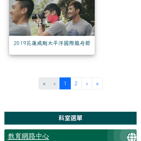
2019花蓮威剛太平洋國際龍舟節
(目前頁次)
下一頁
最後頁
«
‹
1
2
›
»
左邊區域內容
科室選單
教育網路中心