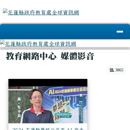
花蓮縣政府教育處全球資訊網
跳至主內容區
導覽列
頁尾區域
主內容區域
教育網路中心 媒體影音
3865
2024 花蓮縣華紙公益盃 AI 自走