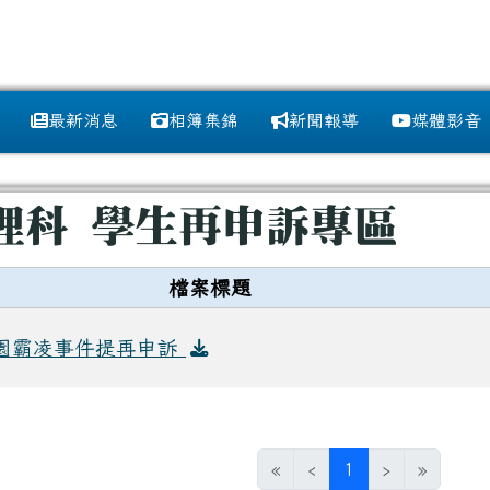
訊網
最新消息
相簿集錦
新聞報導
媒體影音
域
理科 學生再申訴專區
檔案標題
園霸凌事件提再申訴
(目前頁次)
«
‹
1
›
»