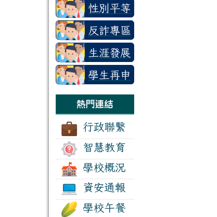
審查會
性別平等
教育專區
反詐專區
生涯發展
教育及技
學生再申
藝教育
訴專區
熱門連結
行政聯繫
智慧教育
學校概況
資安通報
學校午餐