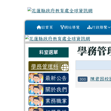
花蓮縣政府教育處全球資
跳至主內容區
導覽列
回首頁
網站導覽
行政聯繫
頁尾區域
主內容區
學務管
左邊區域內容
科室選單
學務管理科
最新公告
陳君因校
300
關於我們
檔案檔案列表
業務職掌