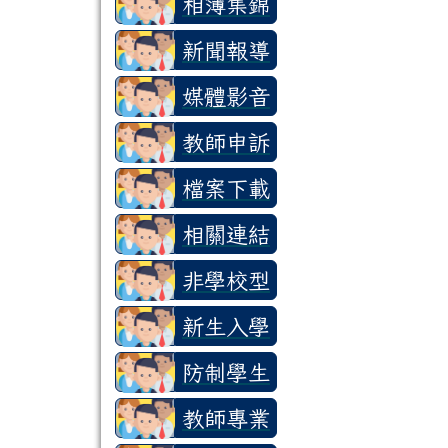
相簿集錦
新聞報導
媒體影音
教師申訴
檔案下載
相關連結
非學校型
態資訊網
新生入學
資訊網
防制學生
藥物濫用
教師專業