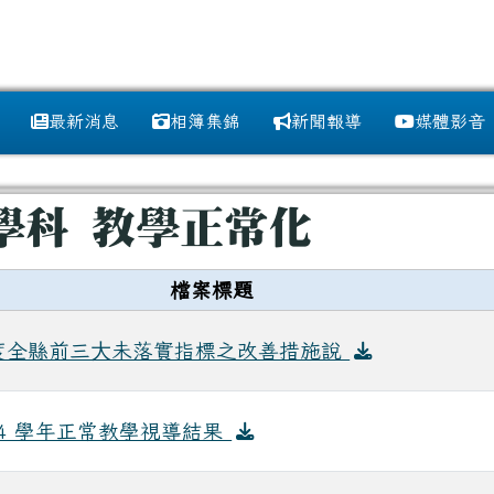
訊網
最新消息
相簿集錦
新聞報導
媒體影音
域
學科 教學正常化
檔案標題
年度全縣前三⼤未落實指標之改善措施說
14 學年正常教學視導結果