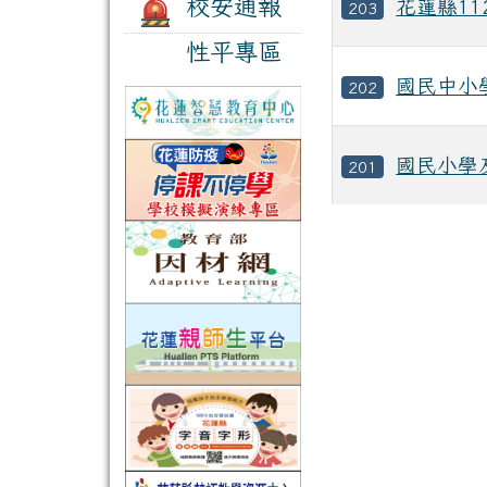
校安通報
花蓮縣1
203
性平專區
國民中小
202
國民小學
201
檔案檔案列表