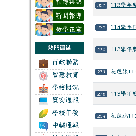
相簿集錦
113學
307
新聞報導
114學
288
教學正常
化
熱門連結
113學
280
行政聯繫
花蓮縣1
279
智慧教育
學校概況
113學
278
資安通報
學校午餐
花蓮縣1
204
中輟通報