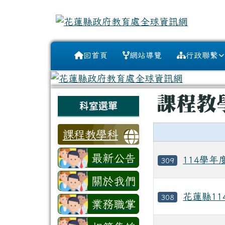
花蓮縣政府教育處全球資
跳至主內容區
導覽列
回首頁
網站導覽
行政聯繫
頁尾區域
主內容區
課程教
左邊區域內容
科室選單
課程教學科
最新公告
114學
309
關於我們
花蓮縣1
308
業務職掌