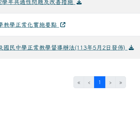
12學年共通性問題及改善措施
學教學正常化實施要點
及國民中學正常教學督導辦法(113年5月2日發佈)
(目前頁次)
«
‹
1
›
»