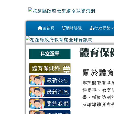
花蓮縣政府教育處全球資
跳至主內容區
導覽列
回首頁
網站導覽
行政聯繫
頁尾區域
主內容區
體育保
左邊區域內容
科室選單
體育保健科
關於體
最新公告
辦理體育署基
棒賽事、教育
最新消息
畫、檳榔防制
關於我們
及輔導體育會辦