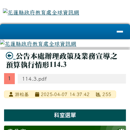
花蓮縣政府教育處全球資訊網
跳至主內容區
導覽列
頁尾區域
主內容區域
標題圖示
公告本處辦理政策及業務宣導之
預算執行情形114.3
114.3.pdf
游松基
2025-04-07 14:37:42
255
左邊區域內容
科室選單