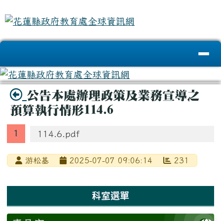
花蓮縣政府教育處全球資訊網
跳至主內容區
導覽列
頁尾區域
主內容區域
標題圖示
公告本處辦理政策及業務宣導之
預算執行情形114.6
114.6.pdf
游松基
2025-07-07 09:06:14
231
左邊區域內容
科室選單