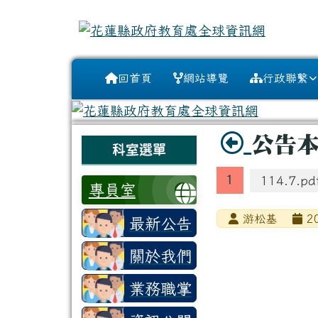
花蓮縣政府教育處全球資
跳至主內容區
導覽列
回首頁
網站導覽
行政聯繫
頁尾區域
主內容區
標題
公告本
左邊區域內容
科室選單
114.7.pd
專員室
游松基
20
最新公告
關於我們
業務職掌