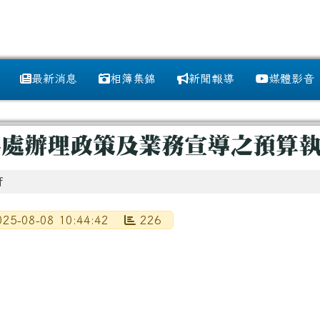
訊網
最新消息
相簿集錦
新聞報導
媒體影音
域
圖示
處辦理政策及業務宣導之預算執行
f
25-08-08 10:44:42
226