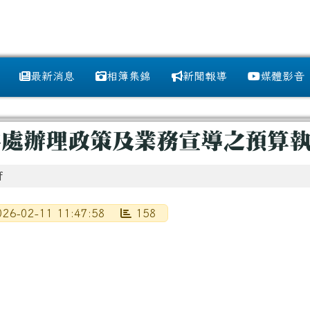
訊網
最新消息
相簿集錦
新聞報導
媒體影音
域
圖示
處辦理政策及業務宣導之預算執行
f
26-02-11 11:47:58
158