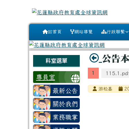
花蓮縣政府教育處全球資
跳至主內容區
導覽列
回首頁
網站導覽
行政聯繫
頁尾區域
主內容區
標題
公告本
左邊區域內容
科室選單
115.1.pd
專員室
游松基
20
最新公告
關於我們
業務職掌