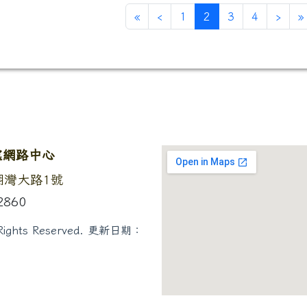
第一頁
上一頁
(目前頁次)
下一
«
‹
1
2
3
4
›
»
處網路中心
固湖灣大路1號
2860
hts Reserved.
更新日期：
0