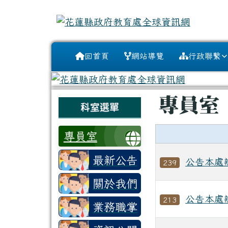
花蓮縣政府教育處全球資
跳至主內容區
導覽列
回首頁
網站導覽
行政聯繫
頁尾區域
主內容區
專員室
左邊區域內容
科室選單
專員室
最新公告
公告本處
239
關於我們
公告本處
213
業務職掌