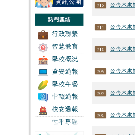
資訊公開
公告本處
212
區
熱門連結
公告本處
211
行政聯繫
智慧教育
公告本處
210
學校概況
資安通報
公告本處
209
學校午餐
公告本處
207
中輟通報
校安通報
公告本處
205
性平專區