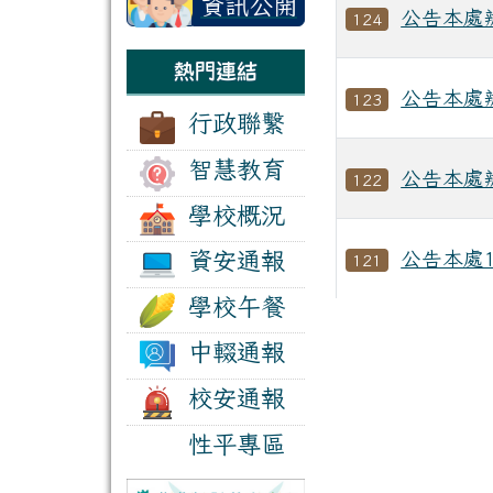
資訊公開
公告本處
124
區
熱門連結
公告本處
123
行政聯繫
智慧教育
公告本處
122
學校概況
資安通報
公告本處
121
學校午餐
文章文章列表
中輟通報
校安通報
性平專區