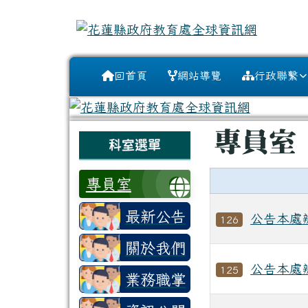
花蓮縣政府教育處全球資
跳至主內容區
導覽列
回首頁
網站導覽
行政聯繫
頁尾區域
主內容區
專員室
左邊區域內容
科室選單
專員室
最新公告
公告本處辦
126
關於我們
公告本處辦
125
業務職掌